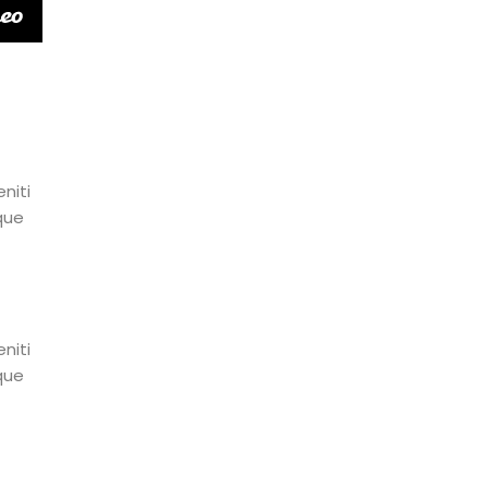
niti
que
niti
que