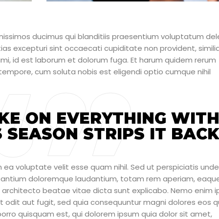
nissimos ducimus qui blanditiis praesentium voluptatum dele
as excepturi sint occaecati cupiditate non provident, simili
animi, id est laborum et dolorum fuga. Et harum quidem rerum
o tempore, cum soluta nobis est eligendi optio cumque nihil
KE ON EVERYTHING WIT
 SEASON STRIPS IT BACK
 ea voluptate velit esse quam nihil. Sed ut perspiciatis unde
cusantium doloremque laudantium, totam rem aperiam, eaqu
asi architecto beatae vitae dicta sunt explicabo. Nemo enim 
t odit aut fugit, sed quia consequuntur magni dolores eos q
orro quisquam est, qui dolorem ipsum quia dolor sit amet,