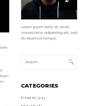
Lorem ipsum dolor sit amet,
consectetur adipisicing elit, sed
do eiusmod tempor.
totam
ra
strum
em
CATEGORIES
FITNESS
(24)
HEALTH
(3)