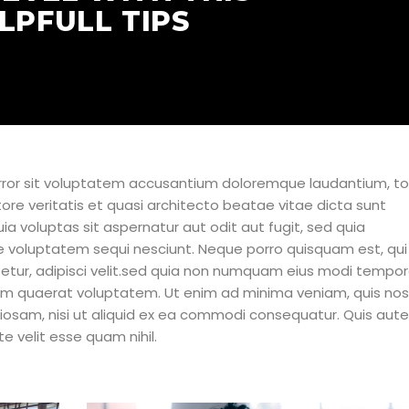
LPFULL TIPS
 error sit voluptatem accusantium doloremque laudantium, 
ore veritatis et quasi architecto beatae vitae dicta sunt
 voluptas sit aspernatur aut odit aut fugit, sed quia
e voluptatem sequi nesciunt. Neque porro quisquam est, qui
etur, adipisci velit.sed quia non numquam eius modi tempo
am quaerat voluptatem. Ut enim ad minima veniam, quis no
oriosam, nisi ut aliquid ex ea commodi consequatur. Quis aut
e velit esse quam nihil.