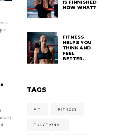
IS FINNISHED
NOW WHAT?
niti
que
FITNESS
HELPS YOU
THINK AND
FEEL
BETTER.
H
.
TAGS
e
FIT
FITNESS
ipsam
ui
FUNCTIONAL