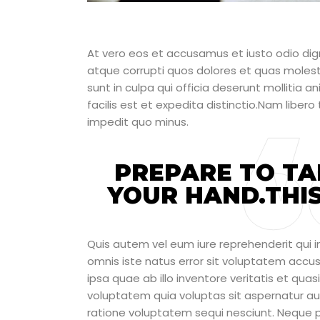
At vero eos et accusamus et iusto odio dig
atque corrupti quos dolores et quas molesti
sunt in culpa qui officia deserunt mollitia 
facilis est et expedita distinctio.Nam liber
impedit quo minus.
PREPARE TO TA
YOUR HAND.THIS
Quis autem vel eum iure reprehenderit qui in
omnis iste natus error sit voluptatem ac
ipsa quae ab illo inventore veritatis et qu
voluptatem quia voluptas sit aspernatur au
ratione voluptatem sequi nesciunt. Neque p