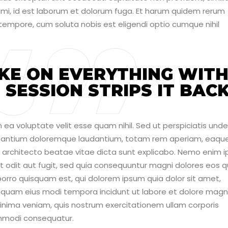
animi, id est laborum et dolorum fuga. Et harum quidem rerum
o tempore, cum soluta nobis est eligendi optio cumque nihil
KE ON EVERYTHING WIT
SESSION STRIPS IT BACK
 ea voluptate velit esse quam nihil. Sed ut perspiciatis unde
cusantium doloremque laudantium, totam rem aperiam, eaqu
asi architecto beatae vitae dicta sunt explicabo. Nemo enim 
t odit aut fugit, sed quia consequuntur magni dolores eos q
orro quisquam est, qui dolorem ipsum quia dolor sit amet,
numquam eius modi tempora incidunt ut labore et dolore ma
nima veniam, quis nostrum exercitationem ullam corporis
commodi consequatur.