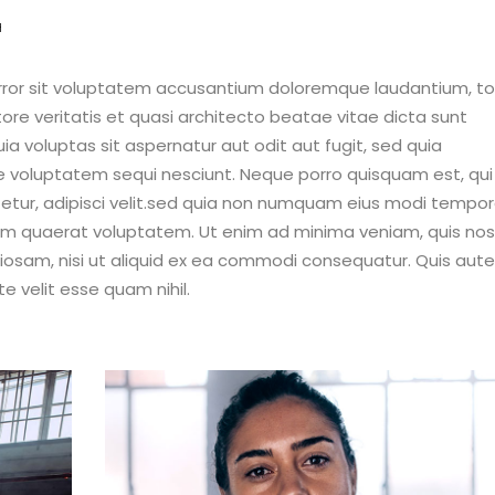
H
 error sit voluptatem accusantium doloremque laudantium, 
ore veritatis et quasi architecto beatae vitae dicta sunt
 voluptas sit aspernatur aut odit aut fugit, sed quia
e voluptatem sequi nesciunt. Neque porro quisquam est, qui
etur, adipisci velit.sed quia non numquam eius modi tempo
am quaerat voluptatem. Ut enim ad minima veniam, quis no
oriosam, nisi ut aliquid ex ea commodi consequatur. Quis aut
e velit esse quam nihil.