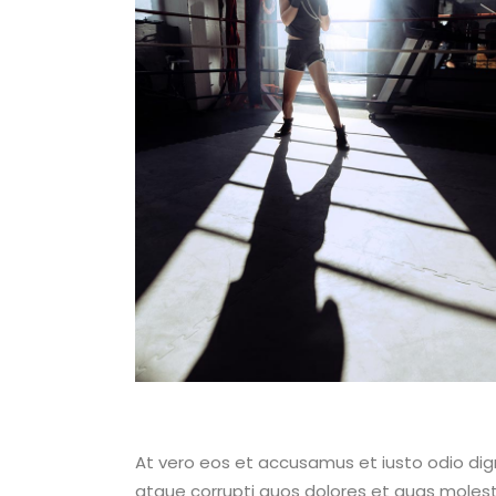
At vero eos et accusamus et iusto odio dig
atque corrupti quos dolores et quas molesti