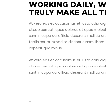
WORKING DAILY, W
TRULY MAKE ALL T
At vero eos et accusamus et iusto odio dig
atque corrupti quos dolores et quas molesti
sunt in culpa qui officia deserunt mollitia 
facilis est et expedita distinctio.Nam liber
impedit quo minus.
At vero eos et accusamus et iusto odio dig
atque corrupti quos dolores et quas molesti
sunt in culpa qui officia deserunt mollitia 
toto togel
situs togel
link gacor