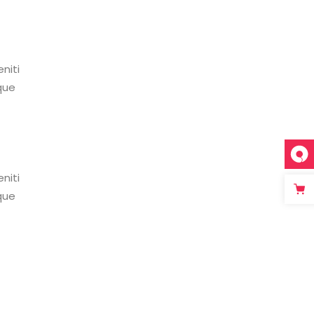
niti
que
niti
que