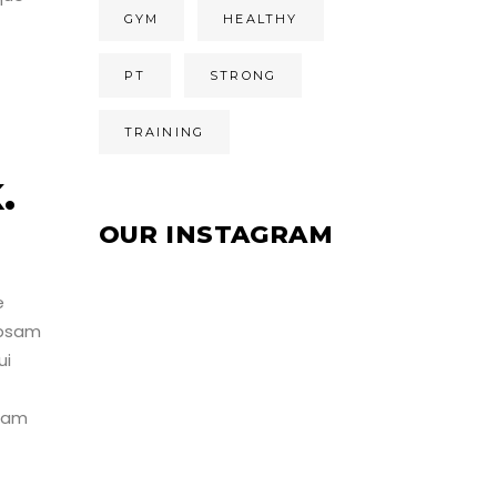
GYM
HEALTHY
PT
STRONG
TRAINING
H
.
OUR INSTAGRAM
e
ipsam
ui
gnam