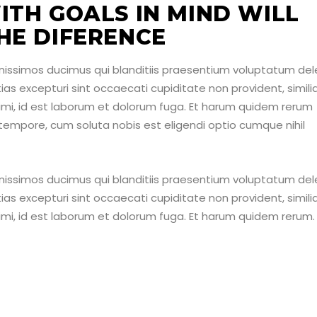
ITH GOALS IN MIND WILL
HE DIFERENCE
nissimos ducimus qui blanditiis praesentium voluptatum dele
as excepturi sint occaecati cupiditate non provident, simili
animi, id est laborum et dolorum fuga. Et harum quidem rerum
o tempore, cum soluta nobis est eligendi optio cumque nihil
nissimos ducimus qui blanditiis praesentium voluptatum dele
as excepturi sint occaecati cupiditate non provident, simili
animi, id est laborum et dolorum fuga. Et harum quidem rerum.