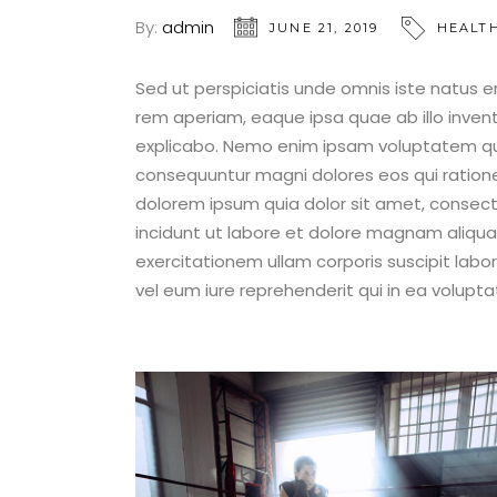
By:
admin
JUNE 21, 2019
HEALT
Sed ut perspiciatis unde omnis iste natus
rem aperiam, eaque ipsa quae ab illo invent
explicabo. Nemo enim ipsam voluptatem quia
consequuntur magni dolores eos qui ration
dolorem ipsum quia dolor sit amet, consect
incidunt ut labore et dolore magnam aliqu
exercitationem ullam corporis suscipit lab
vel eum iure reprehenderit qui in ea voluptat