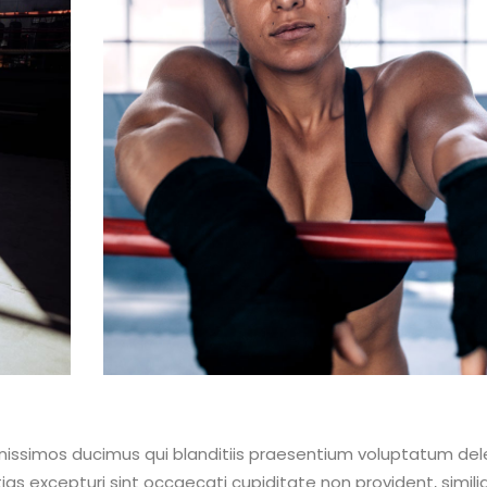
nissimos ducimus qui blanditiis praesentium voluptatum dele
as excepturi sint occaecati cupiditate non provident, simili