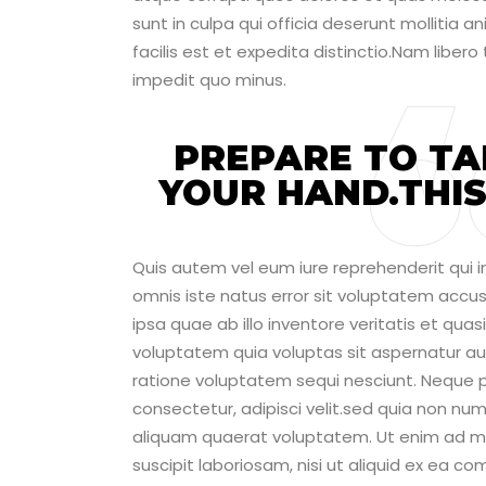
sunt in culpa qui officia deserunt mollitia 
facilis est et expedita distinctio.Nam liber
impedit quo minus.
PREPARE TO TA
YOUR HAND.THIS 
Quis autem vel eum iure reprehenderit qui in
omnis iste natus error sit voluptatem ac
ipsa quae ab illo inventore veritatis et qu
voluptatem quia voluptas sit aspernatur au
ratione voluptatem sequi nesciunt. Neque p
consectetur, adipisci velit.sed quia non 
aliquam quaerat voluptatem. Ut enim ad mi
suscipit laboriosam, nisi ut aliquid ex ea 